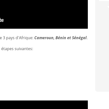
e 3 pays d'Afrique:
Cameroun, Bénin et Sénégal
.
 étapes suivantes: