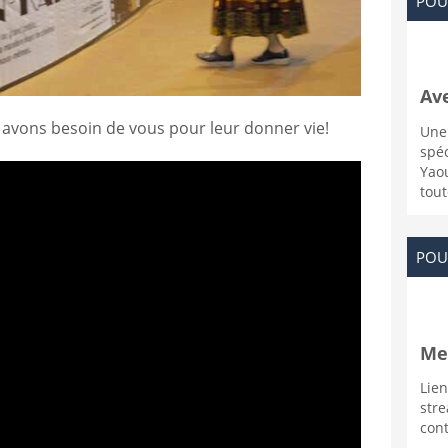
POU
Ave
s avons besoin de vous pour leur donner vie!
Une
spé
Yao
tout
POU
Me
Lie
str
con