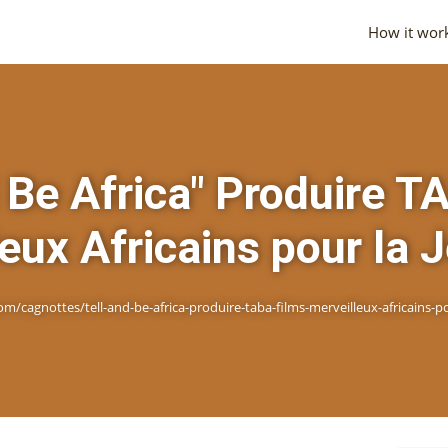
How it wor
d Be Africa" Produire T
eux Africains pour la
cagnottes/tell-and-be-africa-produire-taba-films-merveilleux-africains-p