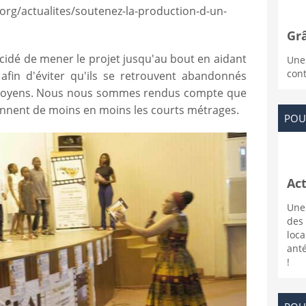
rg/actualites/soutenez-la-production-d-un-
Grâ
cidé de mener le projet jusqu'au bout en aidant
Une
cont
afin d'éviter qu'ils se retrouvent abandonnés
 moyens. Nous nous sommes rendus compte que
ennent de moins en moins les courts métrages.
POU
Act
Une 
des
loc
anté
!