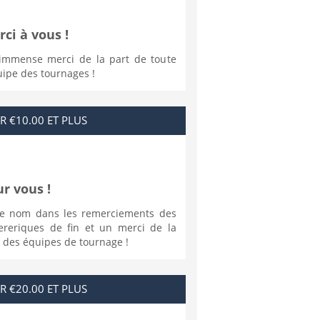
ci à vous !
immense merci de la part de toute
uipe des tournages !
R €10.00 ET PLUS
r vous !
re nom dans les remerciements des
ereriques de fin et un merci de la
 des équipes de tournage !
R €20.00 ET PLUS