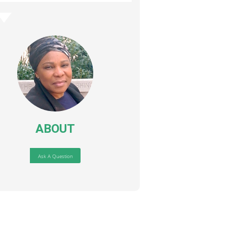
ABOUT
Ask A Question