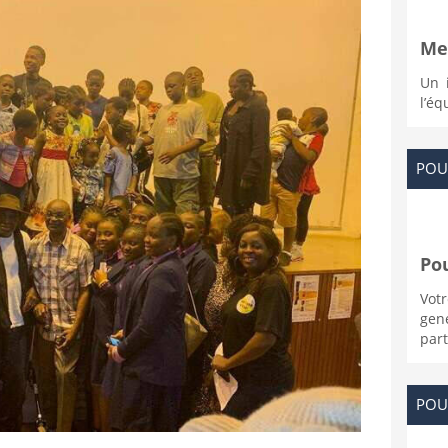
Mer
Un 
l’éq
POU
Pou
Vot
gen
part
POU