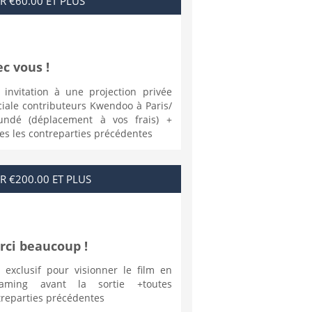
R €60.00 ET PLUS
c vous !
 invitation à une projection privée
ciale contributeurs Kwendoo à Paris/
undé (déplacement à vos frais) +
es les contreparties précédentes
R €200.00 ET PLUS
rci beaucoup !
n exclusif pour visionner le film en
eaming avant la sortie +toutes
treparties précédentes