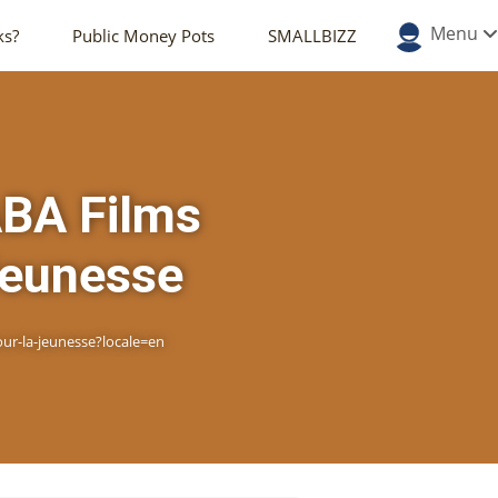
Menu
ks?
Public Money Pots
SMALLBIZZ
ABA Films
 Jeunesse
our-la-jeunesse?locale=en