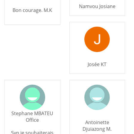
Namvou Josiane
Bon courage. M.K
Josée KT
Stephane MBATEU
Office
Antoinette
Djuiazong M.
Svp je souhaiterais