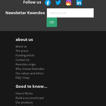
Follow us
Newsletter Kwendoo
about us
about us
The press
Funding article
Contact Us
Kwendoo origin
Why choose Kwendoo
Our values and ethics
FAQ / Help
Good to know...
How It Works
Build a successful pot
Our products