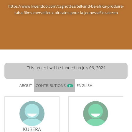
https://www.kwendoo.com/cagnottes/tell-and-be-africa-produire-
taba-films-merveilleux-africains-pour-la-jeunesse?locale=en
This project will be funded on July 06, 2024
ABOUT
CONTRIBUTIONS
ENGLISH
41
KUBERA