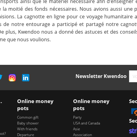
sports ainsi que le matériel nécessaire afin d’enseigner et
la moitié des fonds nécessaires. Nous avions aussi une 
aisions. La cagnotte en ligne pour ce voyage humanitaire a
 de notre entourage a participé et partagé notre cagnott
 De plus, Kwendoo nous a donné des astuces et des conseil
mme que nous voulions.
Newsletter Kwendoo
.
Online money
Online money
Se
pots
pots
Common gift
Party
Se
Baby shower
USA and Canada
With friends
Asie
pot?
Departure
Association