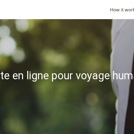
How it wor
te en ligne pour voyage huma