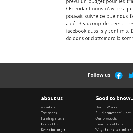
prévu un budget pour les tran
CEpendant nous n'avions que 
pouvait suivre ce que nous f
aidé. Beaucoup de personnes
facebook aussi s'y sont mis.
de dons et d’atteindre la so
Follow us
about us
Good to know..
about us
How It Works
The press
Build a successful pot
Funding article
Our products
Contact Us
Examples of Pots
Kwendoo origin
Why choose an online 