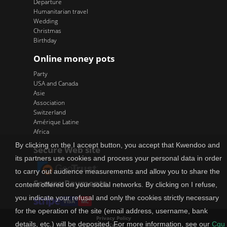
Departure
Humanitarian travel
Wedding
Christmas
Birthday
Online money pots
Party
USA and Canada
Asie
Association
Switzerland
Amérique Latine
Africa
By clicking on the I accept button, you accept that Kwendoo and
Secure Web site
its partners use cookies and process your personal data in order
to carry out audience measurements and allow you to share the
Secure Payments
content offered on your social networks. By clicking on I refuse,
you indicate your refusal and only the cookies strictly necessary
VISA
MC
for the operation of the site (email address, username, bank
Privacy Policy
details, etc.) will be deposited. For more information, see our
Cgu
Cgu