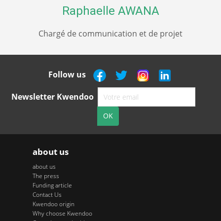
Raphaelle AWANA
Chargé de communication et de projet
Follow us
Newsletter Kwendoo
about us
about us
The press
Funding article
Contact Us
Kwendoo origin
Why choose Kwendoo