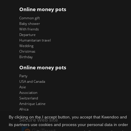
Online money pots
Common gift
Baby shower
With friends
Departure
Humanitarian travel
Wedding
Christmas
Birthday
Online money pots
Party
USA and Canada
Asie
Association
Switzerland
Amérique Latine
Africa
By clicking on the I accept button, you accept that Kwendoo and
Secure Web site
its partners use cookies and process your personal data in order