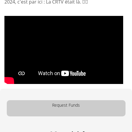
2024, c'est par ici : La CRTV était là. 👇🏽
Request Funds