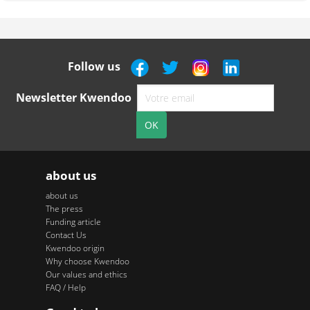
Follow us
Newsletter Kwendoo
about us
about us
The press
Funding article
Contact Us
Kwendoo origin
Why choose Kwendoo
Our values and ethics
FAQ / Help