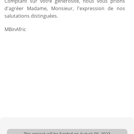
Comptant sur votre générosité, nous vous prions
d'agréer Madame, Monsieur, l'expression de nos
salutations distinguées.
MBinAfric
This project will be funded on August 09, 2023