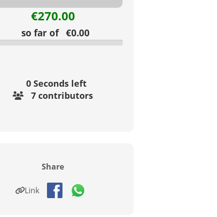
€270.00
so far of €0.00
0
Seconds left
7 contributors
Share
Link