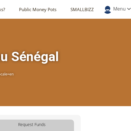
Menu
ks?
Public Money Pots
SMALLBIZZ
au Sénégal
ocale=en
Request Funds