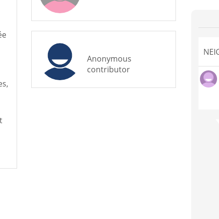
ée
NEI
Anonymous
contributor
es,
t