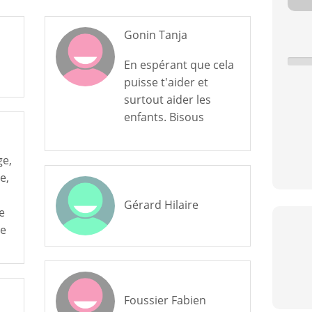
Gonin Tanja
En espérant que cela
puisse t'aider et
surtout aider les
enfants. Bisous
ge,
e,
Gérard Hilaire
e
te
Foussier Fabien