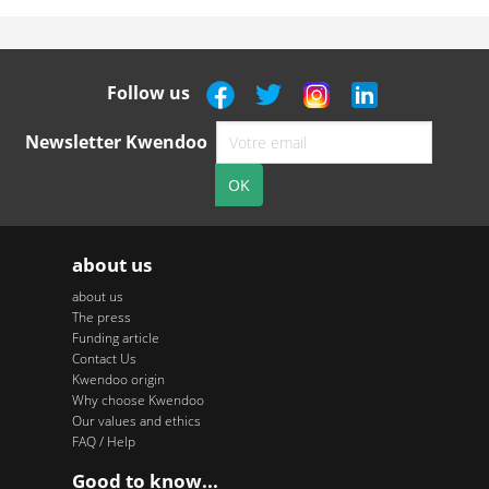
Follow us
Newsletter Kwendoo
about us
about us
The press
Funding article
Contact Us
Kwendoo origin
Why choose Kwendoo
Our values and ethics
FAQ / Help
Good to know...