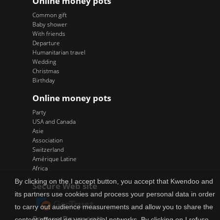
Online money pots
Common gift
Baby shower
With friends
Departure
Humanitarian travel
Wedding
Christmas
Birthday
Online money pots
Party
USA and Canada
Asie
Association
Switzerland
Amérique Latine
Africa
By clicking on the I accept button, you accept that Kwendoo and
Secure Web site
its partners use cookies and process your personal data in order
to carry out audience measurements and allow you to share the
Secure Payments
content offered on your social networks. By clicking on I refuse,