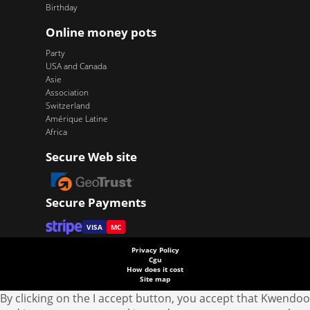
Birthday
Online money pots
Party
USA and Canada
Asie
Association
Switzerland
Amérique Latine
Africa
Secure Web site
Secure Payments
VISA
MC
Privacy Policy
Cgu
How does it cost
Site map
By clicking on the I accept button, you accept that Kwendoo