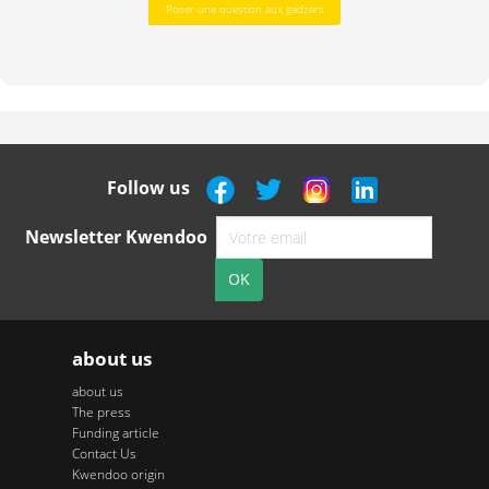
Poser une question aux gadzars
Follow us
Newsletter Kwendoo
about us
about us
The press
Funding article
Contact Us
Kwendoo origin