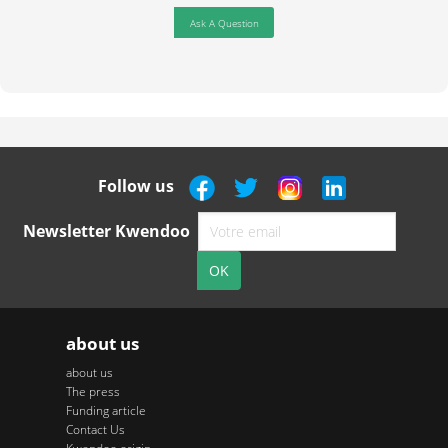
Ask A Question
Follow us
Newsletter Kwendoo
about us
about us
The press
Funding article
Contact Us