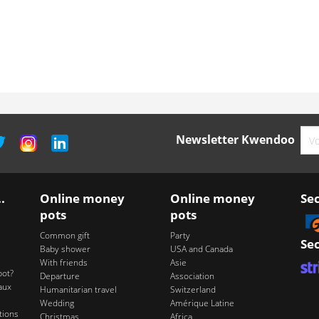
Newsletter Kwendoo
.
Online money
Online money
Se
pots
pots
Common gift
Party
Se
Baby shower
USA and Canada
With friends
Asie
pot?
Departure
Association
aux
Humanitarian travel
Switzerland
Wedding
Amérique Latine
tions
Christmas
Africa