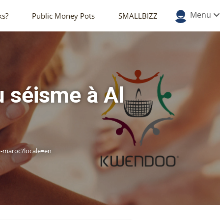
Menu
ks?
Public Money Pots
SMALLBIZZ
u séisme à Al
z-maroc?locale=en