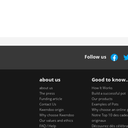
Follow us
about us
Good to know..
about us
How It Works
The press
Build a successful pot
Funding article
Our products
Contact Us
Examples of Pots
Kwendoo origin
Why choose an online 
Why choose Kwendoo
Notre Top 10 des cade
Our values and ethics
originaux
FAQ / Help
Découvrez dés célébra