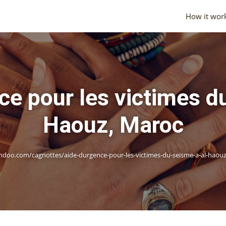
How it wor
ce pour les victimes d
Haouz, Maroc
doo.com/cagnottes/aide-durgence-pour-les-victimes-du-seisme-a-al-haou