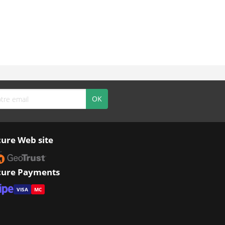
cure Web site
cure Payments
VISA
MC