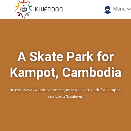
Menu
A Skate Park for
Kampot, Cambodia
https://www.kwendoo.com/cagnottes/a-skate-park-for-kampot-
cambodia?locale=en