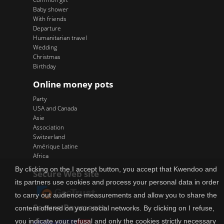
Baby shower
With friends
Departure
Humanitarian travel
Wedding
Christmas
Birthday
Online money pots
Party
USA and Canada
Asie
Association
Switzerland
Amérique Latine
Africa
By clicking on the I accept button, you accept that Kwendoo and
Secure Web site
its partners use cookies and process your personal data in order
to carry out audience measurements and allow you to share the
Secure Payments
content offered on your social networks. By clicking on I refuse,
you indicate your refusal and only the cookies strictly necessary