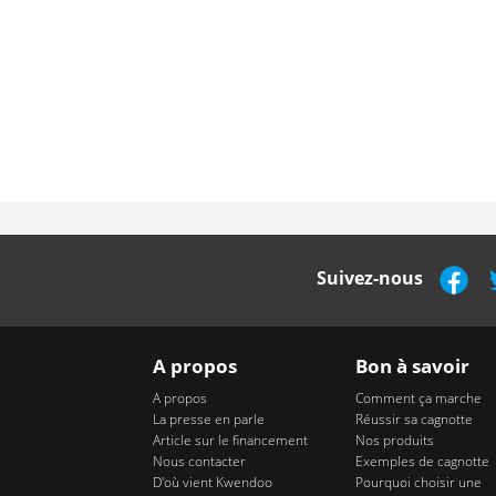
Suivez-nous
A propos
Bon à savoir
A propos
Comment ça marche
La presse en parle
Réussir sa cagnotte
Article sur le financement
Nos produits
Nous contacter
Exemples de cagnotte
D'où vient Kwendoo
Pourquoi choisir une