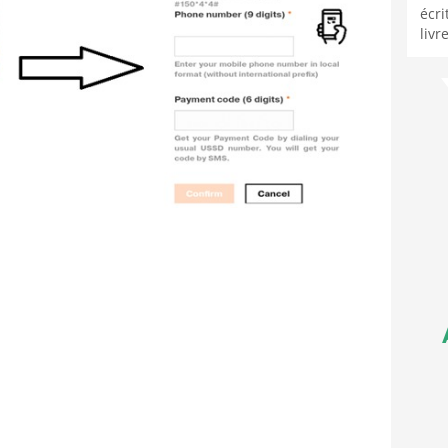
écri
livr