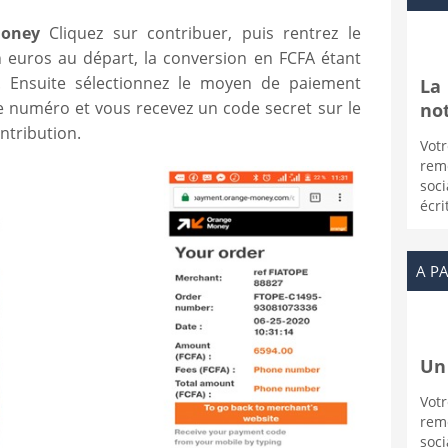
Money
Cliquez sur contribuer, puis rentrez le
 euros au départ, la conversion en FCFA étant
. Ensuite sélectionnez le moyen de paiement
La
 numéro et vous recevez un code secret sur le
not
ntribution.
Vo
rem
soci
écri
A PA
Un 
Vo
rem
soc