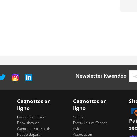
Newsletter Kwendoo
Cagnottes en
Cagnottes en
Sit
ligne
ligne
Cadeau commun
Soirée
Pa
Baby shower
Etats-Unis et Canada
séc
Cagnotte entre amis
Asie
Pot de depart
Association