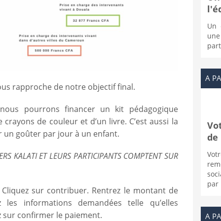
l'é
Un 
une
part
A PA
s rapproche de notre objectif final.
nous pourrons financer un kit pédagogique
 crayons de couleur et d’un livre. C’est aussi la
Vo
 un goûter par jour à un enfant.
de
Vo
IERS KALATI ET LEURS PARTICIPANTS COMPTENT SUR
rem
soc
par 
Cliquez sur contribuer. Rentrez le montant de
z les informations demandées telle qu’elles
z sur confirmer le paiement.
A PA