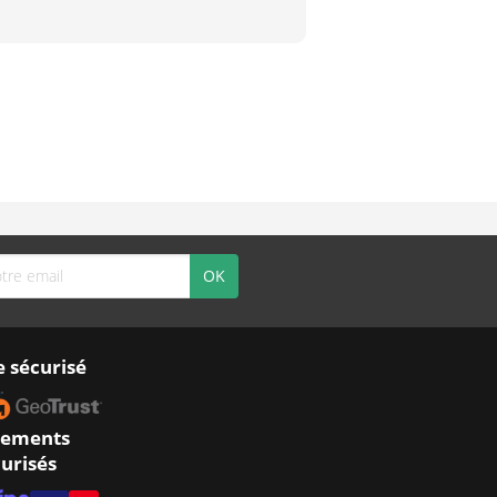
e sécurisé
iements
urisés