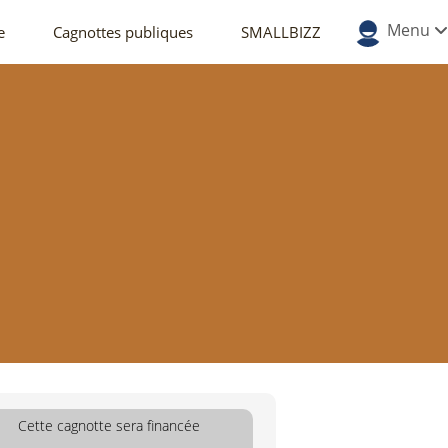
Menu
e
Cagnottes publiques
SMALLBIZZ
Cette cagnotte sera financée