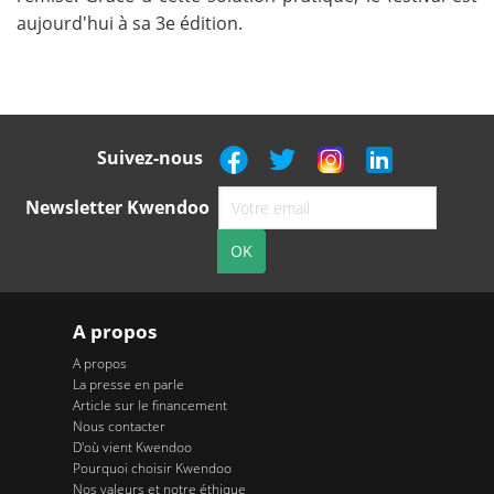
aujourd'hui à sa 3e édition.
Suivez-nous
Newsletter Kwendoo
A propos
A propos
La presse en parle
Article sur le financement
Nous contacter
D'où vient Kwendoo
Pourquoi choisir Kwendoo
Nos valeurs et notre éthique