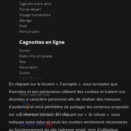
Cagnotte entre amis
Pot de depart
Voyage humanitaire
Mariage
Noël
Anniversaire
Cagnottes en ligne
Soirée
Etats-Unis et Canada
Asie
Association
Suisse
Latine America
Afrique
En cliquant sur le bouton « J'accepte », vous acceptez que
Kwendoo et ses partenaires utilisent des cookies et traitent vos
Site sécurisé
données à caractère personnel afin de réaliser des mesures
d’audience et vous permettre de partager les contenus proposés
Paiements sécurisés
sur vos réseaux sociaux. En cliquant sur « Je refuse », vous
indiquez votre refus et seuls les cookies strictement nécessaires
VISA
MC
au fonctionnement du site (adresse email, nom d'utilisateur,