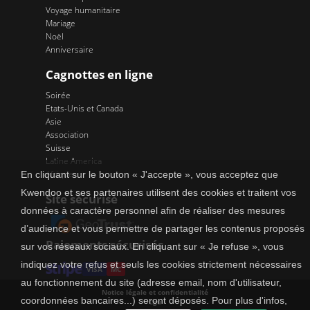
Voyage humanitaire
Mariage
Noël
Anniversaire
Cagnottes en ligne
Soirée
Etats-Unis et Canada
Asie
Association
Suisse
Latine America
Afrique
En cliquant sur le bouton « J'accepte », vous acceptez que
Kwendoo et ses partenaires utilisent des cookies et traitent vos
Site sécurisé
données à caractère personnel afin de réaliser des mesures
d’audience et vous permettre de partager les contenus proposés
Paiements sécurisés
sur vos réseaux sociaux. En cliquant sur « Je refuse », vous
indiquez votre refus et seuls les cookies strictement nécessaires
VISA
MC
au fonctionnement du site (adresse email, nom d'utilisateur,
Notice légale et confidentialité
coordonnées bancaires...) seront déposés. Pour plus d'infos,
Cgu