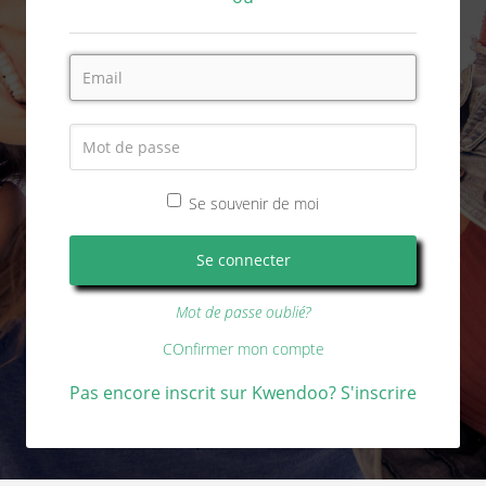
Se souvenir de moi
Mot de passe oublié?
COnfirmer mon compte
Pas encore inscrit sur Kwendoo? S'inscrire