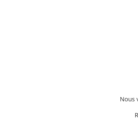
Nous v
R