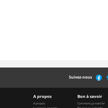
Suivez-nous
A propos
Bon à savoir
A propos
Comment ça marche
La presse en parle
Réussir sa cagnotte