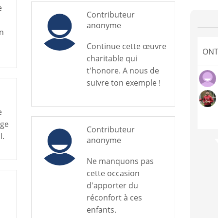
e
Contributeur
anonyme
en
Continue cette œuvre
ONT
charitable qui
t'honore. A nous de
suivre ton exemple !
e
age
Contributeur
l.
anonyme
Ne manquons pas
cette occasion
d'apporter du
réconfort à ces
enfants.