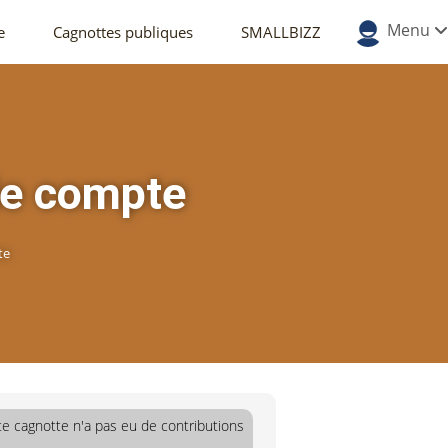
Menu
e
Cagnottes publiques
SMALLBIZZ
vie compte
te
te cagnotte n'a pas eu de contributions