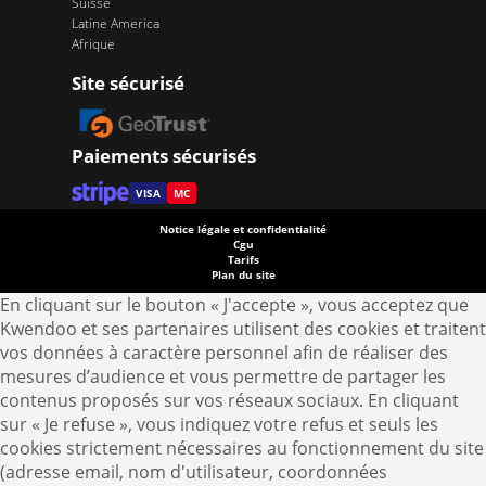
Suisse
Latine America
Afrique
Site sécurisé
Paiements sécurisés
VISA
MC
Notice légale et confidentialité
Cgu
Tarifs
Plan du site
En cliquant sur le bouton « J'accepte », vous acceptez que
Kwendoo et ses partenaires utilisent des cookies et traitent
vos données à caractère personnel afin de réaliser des
mesures d’audience et vous permettre de partager les
contenus proposés sur vos réseaux sociaux. En cliquant
sur « Je refuse », vous indiquez votre refus et seuls les
cookies strictement nécessaires au fonctionnement du site
(adresse email, nom d'utilisateur, coordonnées