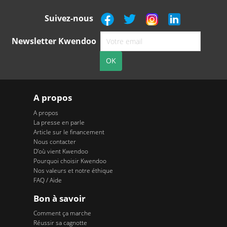
Suivez-nous
Newsletter Kwendoo
A propos
A propos
La presse en parle
Article sur le financement
Nous contacter
D'où vient Kwendoo
Pourquoi choisir Kwendoo
Nos valeurs et notre éthique
FAQ / Aide
Bon à savoir
Comment ça marche
Réussir sa cagnotte