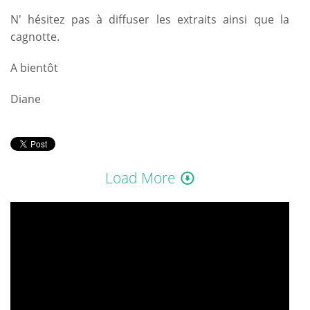
N' hésitez pas à diffuser les extraits ainsi que la
cagnotte.
A bientôt
Diane
Load More