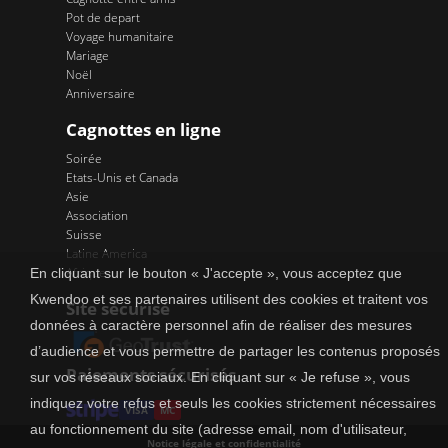
Pot de depart
Voyage humanitaire
Mariage
Noël
Anniversaire
Cagnottes en ligne
Soirée
Etats-Unis et Canada
Asie
Association
Suisse
Latine America
Afrique
En cliquant sur le bouton « J'accepte », vous acceptez que
Kwendoo et ses partenaires utilisent des cookies et traitent vos
Site sécurisé
données à caractère personnel afin de réaliser des mesures
d’audience et vous permettre de partager les contenus proposés
Paiements sécurisés
sur vos réseaux sociaux. En cliquant sur « Je refuse », vous
indiquez votre refus et seuls les cookies strictement nécessaires
VISA
MC
au fonctionnement du site (adresse email, nom d'utilisateur,
Notice légale et confidentialité