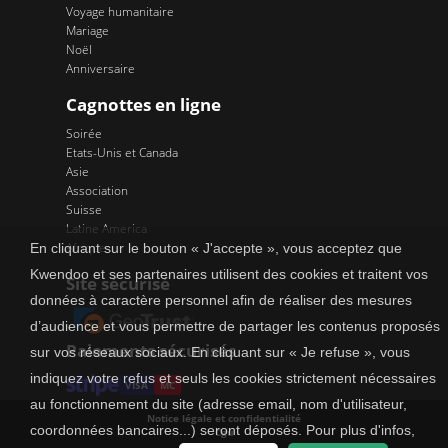
Voyage humanitaire
Mariage
Noël
Anniversaire
Cagnottes en ligne
Soirée
Etats-Unis et Canada
Asie
Association
Suisse
Latine America
Afrique
En cliquant sur le bouton « J'accepte », vous acceptez que
Kwendoo et ses partenaires utilisent des cookies et traitent vos
Site sécurisé
données à caractère personnel afin de réaliser des mesures
d’audience et vous permettre de partager les contenus proposés
Paiements sécurisés
sur vos réseaux sociaux. En cliquant sur « Je refuse », vous
indiquez votre refus et seuls les cookies strictement nécessaires
VISA
MC
au fonctionnement du site (adresse email, nom d'utilisateur,
Notice légale et confidentialité
coordonnées bancaires...) seront déposés. Pour plus d'infos,
Cgu
Tarifs