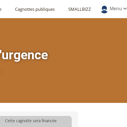
Menu
e
Cagnottes publiques
SMALLBIZZ
d'urgence
e
Cette cagnotte sera financée