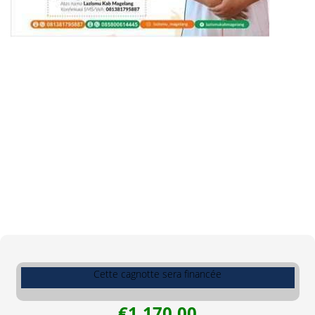
Cette cagnotte sera financée
€1.170.00