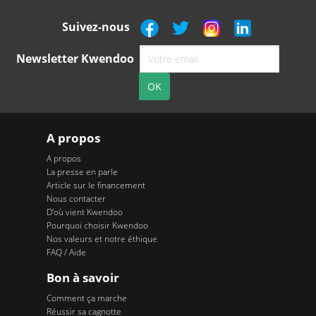
Suivez-nous
Newsletter Kwendoo
A propos
A propos
La presse en parle
Article sur le financement
Nous contacter
D'où vient Kwendoo
Pourquoi choisir Kwendoo
Nos valeurs et notre éthique
FAQ / Aide
Bon à savoir
Comment ça marche
Réussir sa cagnotte