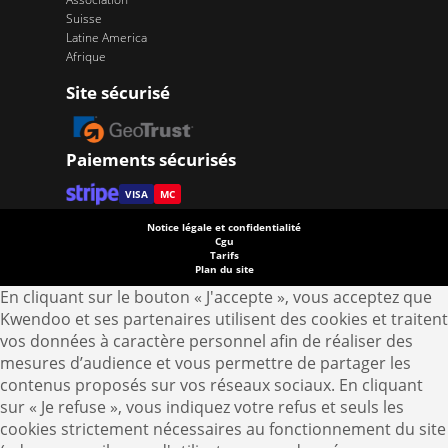
Suisse
Latine America
Afrique
Site sécurisé
Paiements sécurisés
VISA
MC
Notice légale et confidentialité
Cgu
Tarifs
Plan du site
En cliquant sur le bouton « J'accepte », vous acceptez que
Kwendoo et ses partenaires utilisent des cookies et traitent
vos données à caractère personnel afin de réaliser des
mesures d’audience et vous permettre de partager les
contenus proposés sur vos réseaux sociaux. En cliquant
sur « Je refuse », vous indiquez votre refus et seuls les
cookies strictement nécessaires au fonctionnement du site