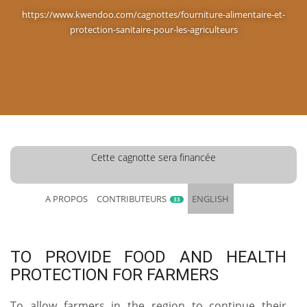
https://www.kwendoo.com/cagnottes/fourniture-alimentaire-et-
protection-sanitaire-pour-les-agriculteurs
Cette cagnotte sera financée
A PROPOS
CONTRIBUTEURS
ENGLISH
33
TO PROVIDE FOOD AND HEALTH
PROTECTION FOR FARMERS
To allow farmers in the region to continue their