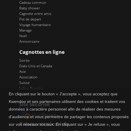
Cadeau commun
Baby shower
Cagnotte entre amis
Pot de depart
Voyage humanitaire
Mariage
Noël
Anniversaire
Cagnottes en ligne
Soirée
Etats-Unis et Canada
Asie
Association
Suisse
Latine America
Afrique
En cliquant sur le bouton « J'accepte », vous acceptez que
Kwendoo et ses partenaires utilisent des cookies et traitent vos
Site sécurisé
données à caractère personnel afin de réaliser des mesures
d’audience et vous permettre de partager les contenus proposés
Paiements sécurisés
sur vos réseaux sociaux. En cliquant sur « Je refuse », vous