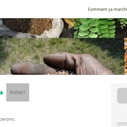
Comment ça march
BUDGET
1
c
cerons :