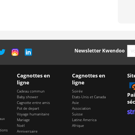
Newsletter Kwendoo
Cagnottes en
Cagnottes en
Sit
ligne
ligne
Cadeau commun
Soirée
Pa
Baby shower
Etats-Unis et Canada
séc
Cagnotte entre amis
Asie
Pot de depart
Association
Voyage humanitaire
Suisse
aux
Mariage
Latine America
Noël
Afrique
tions
Anniversaire