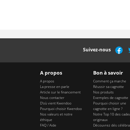
Suivez-nous
A propos
Bon à savoir
A propos
Comment ça marche
La presse en parle
Réussir sa cagnotte
Article sur le financement
Nos produits
Nous contacter
Exemples de cagnotte
D'où vient Kwendoo
Pourquoi choisir une
Pourquoi choisir Kwendoo
cagnotte en ligne ?
Nos valeurs et notre
Notre Top 10 des cade
éthique
originaux
FAQ / Aide
Découvrez dés célébra