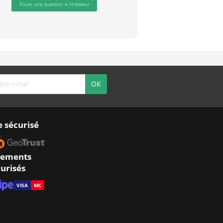
Poser une question à l'initiateur
e sécurisé
iements
urisés
VISA
MC