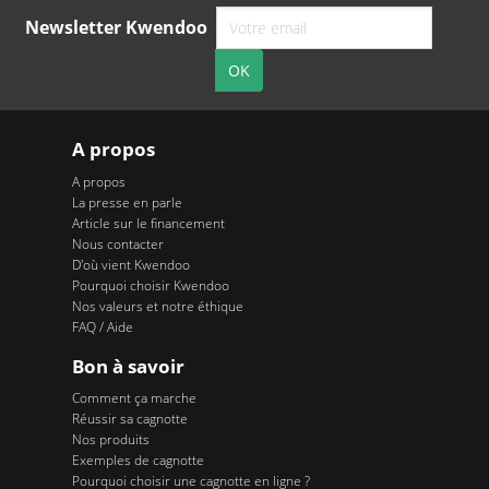
Newsletter Kwendoo
A propos
A propos
La presse en parle
Article sur le financement
Nous contacter
D'où vient Kwendoo
Pourquoi choisir Kwendoo
Nos valeurs et notre éthique
FAQ / Aide
Bon à savoir
Comment ça marche
Réussir sa cagnotte
Nos produits
Exemples de cagnotte
Pourquoi choisir une cagnotte en ligne ?