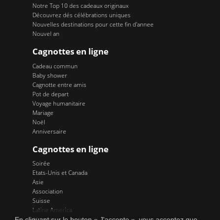
Notre Top 10 des cadeaux originaux
Découvrez dés célébrations uniques
Nouvelles destinations pour cette fin d'annee
Nouvel an
Cagnottes en ligne
Cadeau commun
Baby shower
Cagnotte entre amis
Pot de depart
Voyage humanitaire
Mariage
Noël
Anniversaire
Cagnottes en ligne
Soirée
Etats-Unis et Canada
Asie
Association
Suisse
Latine America
Afrique
En cliquant sur le bouton « J'accepte », vous acceptez que