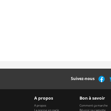
Suivez-nous
A propos
Bon à savoir
A propos
Comment ça marche
La presse en parle
Réussir sa cagnotte