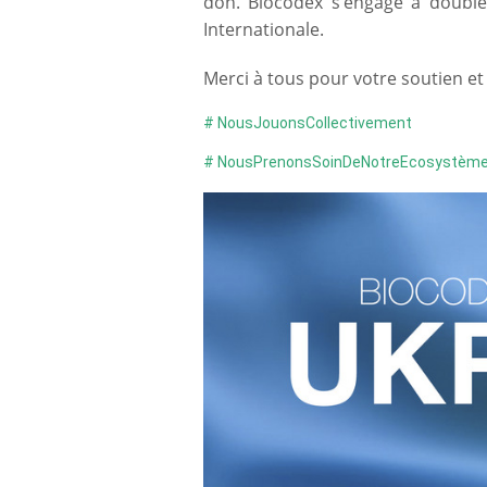
don. Biocodex s’engage à double
Internationale.
Merci à tous pour votre soutien et
# NousJouonsCollectivement
# NousPrenonsSoinDeNotreEcosystèm