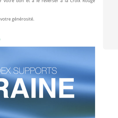
r votre don et à le reverser à la Croix Rouge
 votre générosité.
e