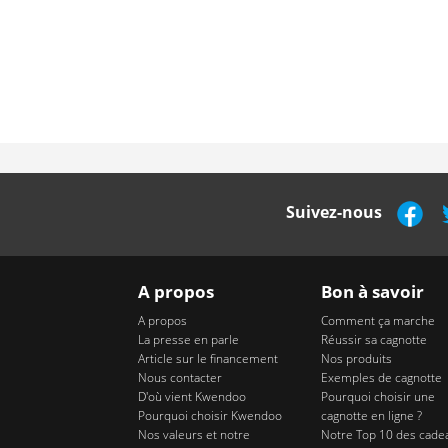
Suivez-nous
A propos
Bon à savoir
A propos
Comment ça marche
La presse en parle
Réussir sa cagnotte
Article sur le financement
Nos produits
Nous contacter
Exemples de cagnotte
D'où vient Kwendoo
Pourquoi choisir une
Pourquoi choisir Kwendoo
cagnotte en ligne ?
Nos valeurs et notre
Notre Top 10 des cade