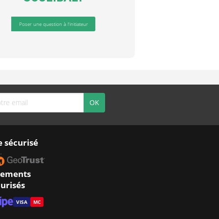
Poser une question à l'initiateur
e sécurisé
iements
urisés
VISA
MC