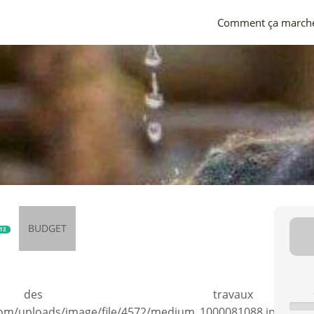
Comment ça march
BUDGET
12
c
 des travaux
om/uploads/image/file/4572/medium_1000081088.jpg
)