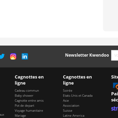
Newsletter Kwendoo
Cagnottes en
Cagnottes en
Sit
ligne
ligne
Cadeau commun
Soirée
Pa
Baby shower
Etats-Unis et Canada
séc
Cagnotte entre amis
Asie
Pot de depart
Association
Voyage humanitaire
Suisse
aux
Mariage
Latine America