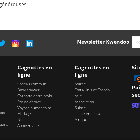
 généreuses.
Newsletter Kwendoo
Cagnottes en
Cagnottes en
Sit
ligne
ligne
Cadeau commun
Soirée
Pa
Baby shower
Etats-Unis et Canada
séc
Cagnotte entre amis
Asie
Pot de depart
Association
Voyage humanitaire
Suisse
aux
Mariage
Latine America
Noël
Afrique
tions
Anniversaire