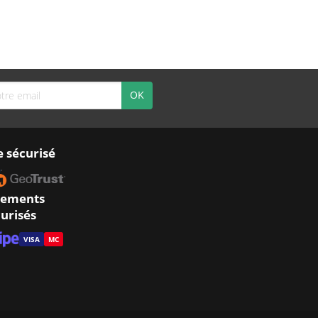
e sécurisé
iements
urisés
VISA
MC