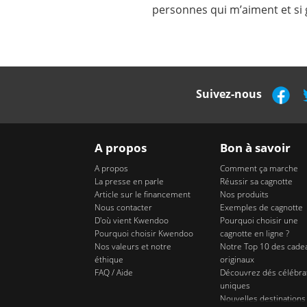
personnes qui m’aiment et si
Suivez-nous
A propos
Bon à savoir
A propos
Comment ça marche
La presse en parle
Réussir sa cagnotte
Article sur le financement
Nos produits
Nous contacter
Exemples de cagnotte
D'où vient Kwendoo
Pourquoi choisir une
Pourquoi choisir Kwendoo
cagnotte en ligne ?
Nos valeurs et notre
Notre Top 10 des cade
éthique
originaux
FAQ / Aide
Découvrez dés célébra
uniques
Nouvelles destinations