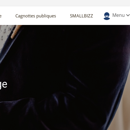
Menu
e
Cagnottes publiques
SMALLBIZZ
ge