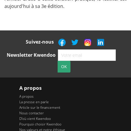
aujourd'hui à sa 3e édition.
Suivez-nous
Newsletter Kwendoo
A propos
A propos
La presse en parle
Article sur le financement
Nous contacter
D'où vient Kwendoo
Pourquoi choisir Kwendoo
Nos valeurs et notre éthique