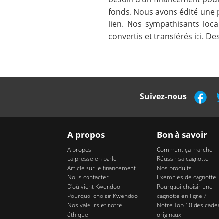
fonds. Nous avons édité une 
lien. Nos sympathisants loca
convertis et transférés ici. D
Suivez-nous
A propos
Bon à savoir
A propos
Comment ça marche
La presse en parle
Réussir sa cagnotte
Article sur le financement
Nos produits
Nous contacter
Exemples de cagnotte
D'où vient Kwendoo
Pourquoi choisir une
Pourquoi choisir Kwendoo
cagnotte en ligne ?
Nos valeurs et notre
Notre Top 10 des cade
éthique
originaux