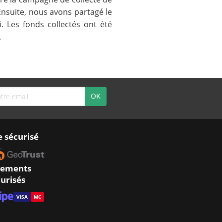
nsuite, nous avons partagé le
. Les fonds collectés ont été
.
e sécurisé
iements
urisés
VISA
MC