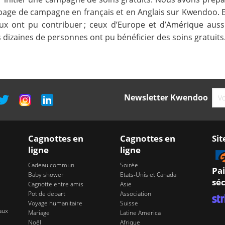
page de campagne en français et en Anglais sur Kwendoo. E
ux ont pu contribuer ; ceux d’Europe et d’Amérique aussi
es dizaines de personnes ont pu bénéficier des soins gratuits
Newsletter Kwendoo
Cagnottes en
Cagnottes en
Sit
ligne
ligne
Cadeau commun
Soirée
Pa
Baby shower
Etats-Unis et Canada
séc
Cagnotte entre amis
Asie
Pot de depart
Association
Voyage humanitaire
Suisse
aux
Mariage
Latine America
Noël
Afrique