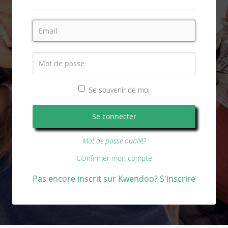
Se souvenir de moi
Mot de passe oublié?
COnfirmer mon compte
Pas encore inscrit sur Kwendoo? S'inscrire