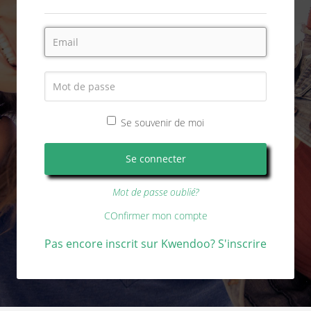
Se souvenir de moi
Mot de passe oublié?
COnfirmer mon compte
Pas encore inscrit sur Kwendoo? S'inscrire